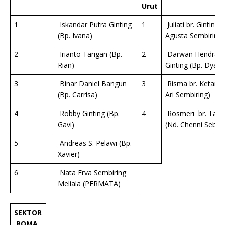
Urut
1
Iskandar Putra Ginting
1
Juliati br. Ginting 
(Bp. Ivana)
Agusta Sembiring)
2
Irianto Tarigan (Bp.
2
Darwan Hendra
Rian)
Ginting (Bp. Dyand
3
Binar Daniel Bangun
3
Risma br. Ketaren
(Bp. Carrisa)
Ari Sembiring)
4
Robby Ginting (Bp.
4
Rosmeri br. Tari
Gavi)
(Nd. Chenni Sebay
5
Andreas S. Pelawi (Bp.
Xavier)
6
Nata Erva Sembiring
Meliala (PERMATA)
SEKTOR
ROMA