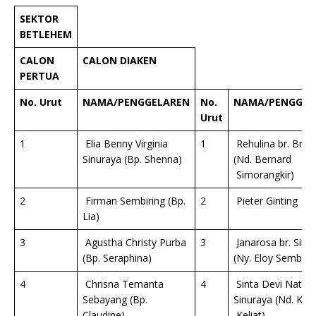
SEKTOR
BETLEHEM
CALON
CALON DIAKEN
PERTUA
No. Urut
NAMA/PENGGELAREN
No.
NAMA/PENGGEL
Urut
1
Elia Benny Virginia
1
Rehulina br. Bra
Sinuraya (Bp. Shenna)
(Nd. Bernard
Simorangkir)
2
Firman Sembiring (Bp.
2
Pieter Ginting
Lia)
3
Agustha Christy Purba
3
Janarosa br. Sibe
(Bp. Seraphina)
(Ny. Eloy Sembirin
4
Chrisna Temanta
4
Sinta Devi Natalia
Sebayang (Bp.
Sinuraya (Nd. Kez
Claudine)
Keliat)