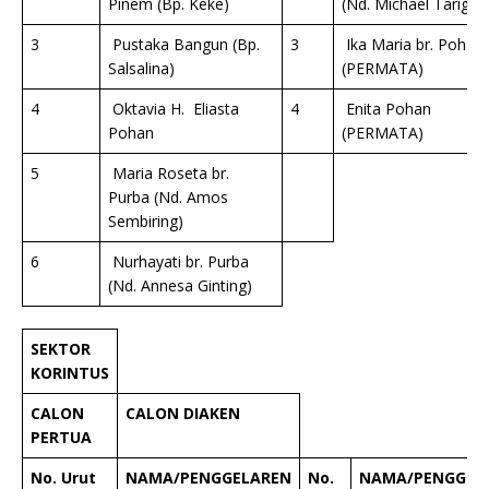
Pinem (Bp. Keke)
(Nd. Michael Tarigan
3
Pustaka Bangun (Bp.
3
Ika Maria br. Pohan
Salsalina)
(PERMATA)
4
Oktavia H. Eliasta
4
Enita Pohan
Pohan
(PERMATA)
5
Maria Roseta br.
Purba (Nd. Amos
Sembiring)
6
Nurhayati br. Purba
(Nd. Annesa Ginting)
SEKTOR
K
ORINTUS
CALON
CALON DIAKEN
PERTUA
No. Urut
NAMA/PENGGELAREN
No.
NAMA/PENGGEL