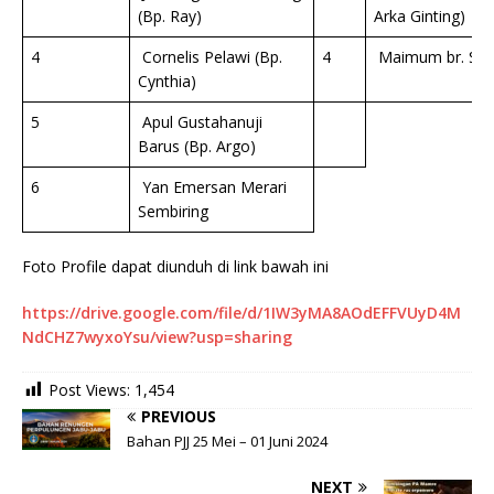
(Bp. Ray)
Arka Ginting)
4
Cornelis Pelawi (Bp.
4
Maimum br. Se
Cynthia)
5
Apul Gustahanuji
Barus (Bp. Argo)
6
Yan Emersan Merari
Sembiring
Foto Profile dapat diunduh di link bawah ini
https://drive.google.com/file/d/1IW3yMA8AOdEFFVUyD4M
NdCHZ7wyxoYsu/view?usp=sharing
Post Views:
1,454
PREVIOUS
Bahan PJJ 25 Mei – 01 Juni 2024
NEXT