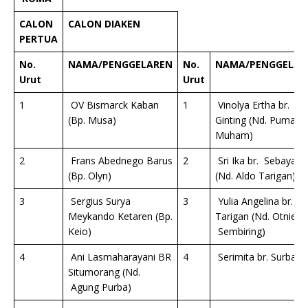
CALON
CALON DIAKEN
PERTUA
No.
NAMA/PENGGELAREN
No.
NAMA/PENGGELAR
Urut
Urut
1
OV Bismarck Kaban
1
Vinolya Ertha br.
(Bp. Musa)
Ginting (Nd. Puma
Muham)
2
Frans Abednego Barus
2
Sri Ika br. Sebayang
(Bp. Olyn)
(Nd. Aldo Tarigan)
3
Sergius Surya
3
Yulia Angelina br.
Meykando Ketaren (Bp.
Tarigan (Nd. Otniel
Keio)
Sembiring)
4
Ani Lasmaharayani BR
4
Serimita br. Surbakti
Situmorang (Nd.
Agung Purba)