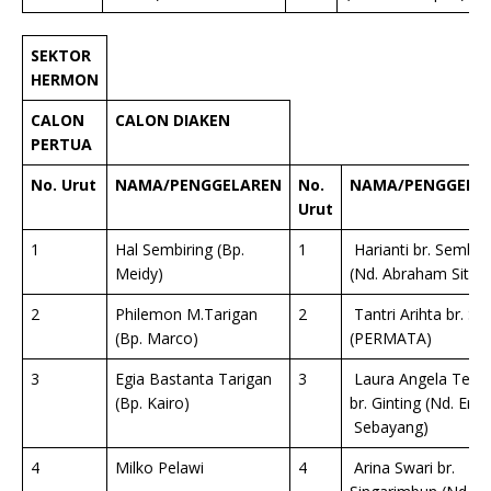
SEKTOR
HERMON
CALON
CALON DIAKEN
PERTUA
No. Urut
NAMA/PENGGELAREN
No.
NAMA/PENGGELA
Urut
1
Hal Sembiring (Bp.
1
Harianti br. Sembir
Meidy)
(Nd. Abraham Sitep
2
Philemon M.Tarigan
2
Tantri Arihta br. Si
(Bp. Marco)
(PERMATA)
3
Egia Bastanta Tarigan
3
Laura Angela Tem
(Bp. Kairo)
br. Ginting (Nd. Eren
Sebayang)
4
Milko Pelawi
4
Arina Swari br.