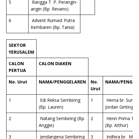
5
Rangga T. P. Perangin-
angin (Bp. Revano)
6
Advent Rumast Putra
Kembaren (Bp. Tania)
SEKTOR
YERUSALEM
CALON
CALON DIAKEN
PERTUA
No. Urut
NAMA/PENGGELAREN
No.
NAMA/PENGGE
Urut
1
Edi Reksa Sembiring
1
Herna br. Surbak
(Bp. Lauren)
Jordan Ginting)
2
Natang Sembiring (Bp.
2
Henri Prima Tar
Anggie)
(Bp. Arthur)
3
Jendangena Sembiring
3
Indhira br. Meli