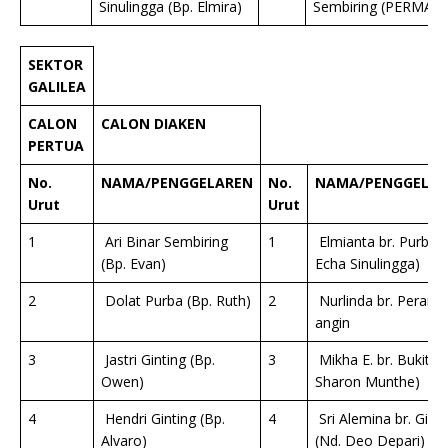
Sinulingga (Bp. Elmira)
Sembiring (PERMAT
SEKTOR
GALILEA
CALON
CALON DIAKEN
PERTUA
No.
NAMA/PENGGELAREN
No.
NAMA/PENGGELAR
Urut
Urut
1
Ari Binar Sembiring
1
Elmianta br. Purba (
(Bp. Evan)
Echa Sinulingga)
2
Dolat Purba (Bp. Ruth)
2
Nurlinda br. Perangi
angin
3
Jastri Ginting (Bp.
3
Mikha E. br. Bukit (N
Owen)
Sharon Munthe)
4
Hendri Ginting (Bp.
4
Sri Alemina br. Ginti
Alvaro)
(Nd. Deo Depari)