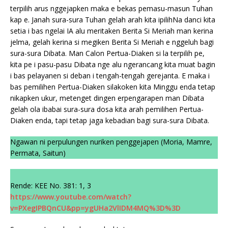
terpilih arus nggejapken maka e bekas pemasu-masun Tuhan
kap e. Janah sura-sura Tuhan gelah arah kita ipilihNa danci kita
setia i bas ngelai IA alu meritaken Berita Si Meriah man kerina
jelma, gelah kerina si megiken Berita Si Meriah e nggeluh bagi
sura-sura Dibata. Man Calon Pertua-Diaken si la terpilih pe,
kita pe i pasu-pasu Dibata nge alu ngerancang kita muat bagin
i bas pelayanen si deban i tengah-tengah gerejanta. E maka i
bas pemilihen Pertua-Diaken silakoken kita Minggu enda tetap
nikapken ukur, metenget dingen erpengarapen man Dibata
gelah ola ibabai sura-sura dosa kita arah pemilihen Pertua-
Diaken enda, tapi tetap jaga kebadian bagi sura-sura Dibata.
Ngawan ni perpulungen nuriken penggejapen (Moria, Mamre,
Permata, Saitun)
Rende: KEE No. 381: 1, 3
https://www.youtube.com/watch?
v=PXegIPBQnCU&pp=ygUHa2VlIDM4MQ%3D%3D