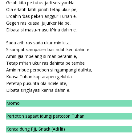
Gelah kita pe tutus jadi serayanNa.
Ola erlatih-latih janah tetap ukur pe,
Erdahin ‘bas peken anggur Tuhan e.
Gegeh ras kuasa ijujurkenNa pe,
Dibata si masu-masu k’rina dahin e.
Sada arih ras sada ukur min kita,
Sisampat-sampaten bas ndahiken dahin e
Amin gia mbelang si man peranin e,
Tetap m’riah ukur ras dahinta pe tembe.
Amin mbue perbeben si ngampangi dalinta,
Kuasa Tuhan kap arapen geluhta.
Petetap pusuhta ola ndele ate,
Dibata sing’layasi kerina dahin e.
Momo
Pertoton sapaat idungi pertoton Tuhan
Kenca dung PJJ, Snack (Adi lit)