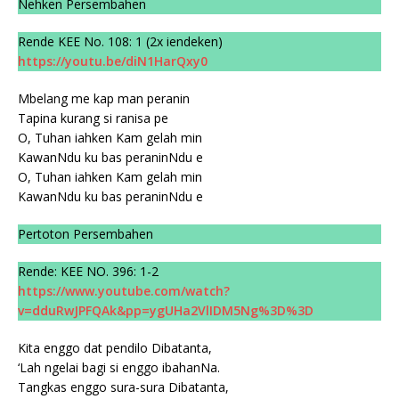
Nehken Persembahen
Rende KEE No. 108: 1 (2x iendeken)
https://youtu.be/diN1HarQxy0
Mbelang me kap man peranin
Tapina kurang si ranisa pe
O, Tuhan iahken Kam gelah min
KawanNdu ku bas peraninNdu e
O, Tuhan iahken Kam gelah min
KawanNdu ku bas peraninNdu e
Pertoton Persembahen
Rende: KEE NO. 396: 1-2
https://www.youtube.com/watch?
v=dduRwJPFQAk&pp=ygUHa2VlIDM5Ng%3D%3D
Kita enggo dat pendilo Dibatanta,
‘Lah ngelai bagi si enggo ibahanNa.
Tangkas enggo sura-sura Dibatanta,