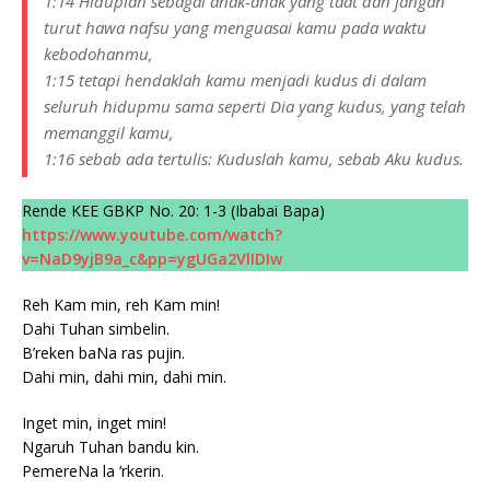
1:14 Hiduplah sebagai anak-anak yang taat dan jangan
turut hawa nafsu yang menguasai kamu pada waktu
kebodohanmu,
1:15 tetapi hendaklah kamu menjadi kudus di dalam
seluruh hidupmu sama seperti Dia yang kudus, yang telah
memanggil kamu,
1:16 sebab ada tertulis: Kuduslah kamu, sebab Aku kudus.
Rende KEE GBKP No. 20: 1-3 (Ibabai Bapa)
https://www.youtube.com/watch?
v=NaD9yjB9a_c&pp=ygUGa2VlIDIw
Reh Kam min, reh Kam min!
Dahi Tuhan simbelin.
B’reken baNa ras pujin.
Dahi min, dahi min, dahi min.
Inget min, inget min!
Ngaruh Tuhan bandu kin.
PemereNa la ‘rkerin.