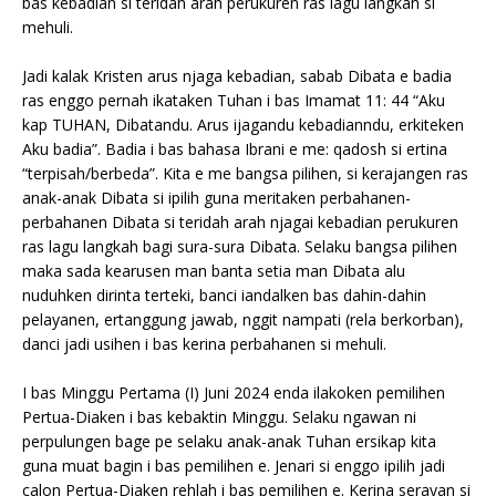
bas kebadian si teridah arah perukuren ras lagu langkah si
mehuli.
Jadi kalak Kristen arus njaga kebadian, sabab Dibata e badia
ras enggo pernah ikataken Tuhan i bas Imamat 11: 44 “Aku
kap TUHAN, Dibatandu. Arus ijagandu kebadianndu, erkiteken
Aku badia”. Badia i bas bahasa Ibrani e me: qadosh si ertina
“terpisah/berbeda”. Kita e me bangsa pilihen, si kerajangen ras
anak-anak Dibata si ipilih guna meritaken perbahanen-
perbahanen Dibata si teridah arah njagai kebadian perukuren
ras lagu langkah bagi sura-sura Dibata. Selaku bangsa pilihen
maka sada kearusen man banta setia man Dibata alu
nuduhken dirinta terteki, banci iandalken bas dahin-dahin
pelayanen, ertanggung jawab, nggit nampati (rela berkorban),
danci jadi usihen i bas kerina perbahanen si mehuli.
I bas Minggu Pertama (I) Juni 2024 enda ilakoken pemilihen
Pertua-Diaken i bas kebaktin Minggu. Selaku ngawan ni
perpulungen bage pe selaku anak-anak Tuhan ersikap kita
guna muat bagin i bas pemilihen e. Jenari si enggo ipilih jadi
calon Pertua-Diaken rehlah i bas pemilihen e. Kerina serayan si