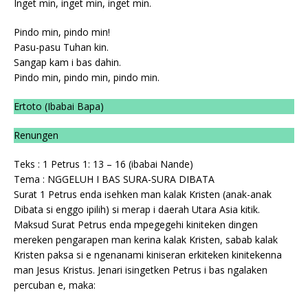
Inget min, inget min, inget min.
Pindo min, pindo min!
Pasu-pasu Tuhan kin.
Sangap kam i bas dahin.
Pindo min, pindo min, pindo min.
Ertoto (Ibabai Bapa)
Renungen
Teks : 1 Petrus 1: 13 – 16 (ibabai Nande)
Tema : NGGELUH I BAS SURA-SURA DIBATA
Surat 1 Petrus enda isehken man kalak Kristen (anak-anak
Dibata si enggo ipilih) si merap i daerah Utara Asia kitik.
Maksud Surat Petrus enda mpegegehi kiniteken dingen
mereken pengarapen man kerina kalak Kristen, sabab kalak
Kristen paksa si e ngenanami kiniseran erkiteken kinitekenna
man Jesus Kristus. Jenari isingetken Petrus i bas ngalaken
percuban e, maka: