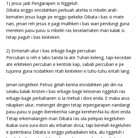
1) Jesus jadi Pengarapen si Nggeluh
Dibata enggo encidahken perkuah ateNa si mbelin arah
kematen Jesus bage pe enggo ipekeke Dibata i bas si mate
nari, jenari reh Jesus e pagi mulihken i bas wari pendungi guna
mereken pasu-pasu si mbelin ras keselamaten man kalak si
tetap paguh i bas kiniteken.
2) Ermeriah ukur i bas erbage-bage percuban
Percuban si reh e labo tanda la ate Tuhan keleng, tapi kecedan
ate erkiteken percuban e kentisik kap, sabab percuban e pe
tujunna guna ncidahken ntah kiniteken e tuhu-tuhu entah lang.
Jenari isingetken Petrus gelah kerina encidahken jati diri-na
selaku kalak Kristen i bas erbage-bage kiniseran nggeluh ras
erbage-bage perbahanen si la mehuli i doni enda. E maka arus
nikapken ukur, metenget dingen tetap erpengarapen nandangi
pasu-pasu si pagin iberekenNa sanga kerehenNa ku doni enda.
Tetap erkemalangen man Dibata ras ula pelepas kegeluhen
ibabai sura-sura doni alu erbahan dosa, tapi berelah kegeluhen
e ipelimbarui Dibata si enggo pebadiaken kita, alu nggeluh i