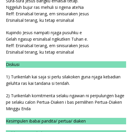
Sura-sura Jesus bangku ernalsal tetap.
Nggeluh bujur ras mehuli si ngena ateNa
Reff: Ersinalsal terang, em sinisuraken Jesus
Ersinalsal terang, ku tetap ersinalsal
Kupindo Jesus nampati njaga pusuhku e
Gelah ngasup ersinalsal ngikutken Tuhan e.
Reff: Ersinalsal terang, em sinisuraken Jesus
Ersinalsal terang, ku tetap ersinalsal
Diskusi
1) Turikenlah kai saja si perlu silakoken guna njaga kebadian
geluhta ras kai tandana si teridah.
2) Turikenlah komitmenta selaku ngawan ni perpulungen bage
pe selaku calon Pertua-Diaken i bas pemilihen Pertua-Diaken
Minggu Enda
Kesimpulen ibabai pandita/ pertua/ diaken